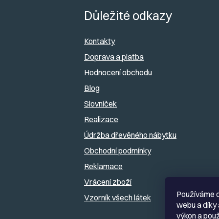
a
á
Důležité odkazy
n
p
e
Kontakty
a
Doprava a platba
l
Hodnocení obchodu
t
Blog
í
Slovníček
Realizace
Údržba dřevěného nábytku
Obchodní podmínky
Reklamace
Vrácení zboží
Používáme c
Vzorník všech látek
webu a díky 
výkon a použ