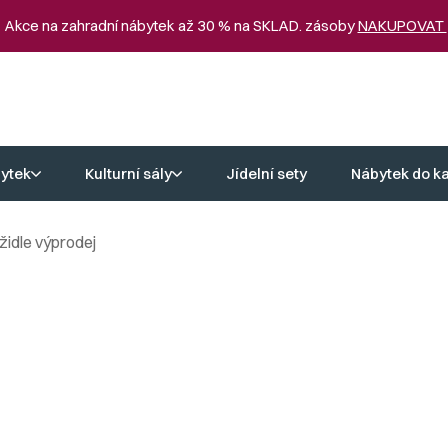
 Akce na zahradní nábytek až 30 % na SKLAD. zásoby
NAKUPOVAT
ytek
Kulturní sály
Jídelní sety
Nábytek do k
židle výprodej
prodej
ní ceny. Barovky ve výprodeji vám přinášejí kvalitu i styl, aniž by 
ořídit kvalitní barové židle ve výprodeji za výhodných podmínek.