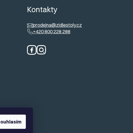
ů
Kontakty
prodejna@zidlestoly.cz
+420 800 228 288
ouhlasím