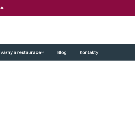
🔥
avárny a restaurace
Blog
Kontakty
zatížily váš rozpočet. Nepropásněte tuto