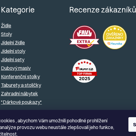
Kategorie
Recenze zákazník
Židle
Stoly
Jídelní židle
Jídelní stoly
Jídelní sety
Dubový masiv
Konferenční stolky
Taburety a stoličky
Zahradní nábytek
*Dárkové poukazy*
ookies , abychom Vám umožnili pohodlné prohlížení
S
analýze provozu webu neustále zlepšovali jeho funkce,
itelnost.