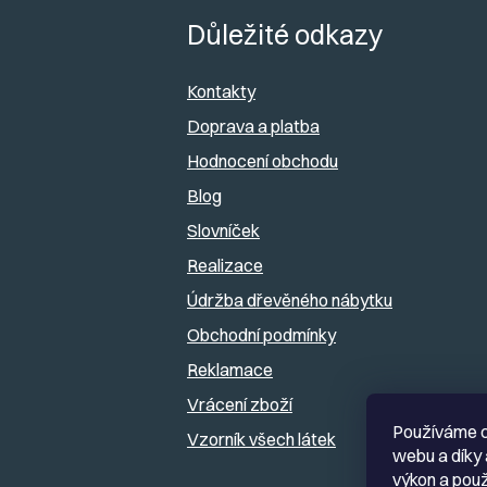
a
á
Důležité odkazy
n
p
e
Kontakty
a
Doprava a platba
l
Hodnocení obchodu
t
Blog
í
Slovníček
Realizace
Údržba dřevěného nábytku
Obchodní podmínky
Reklamace
Vrácení zboží
Používáme c
Vzorník všech látek
webu a díky 
výkon a použ