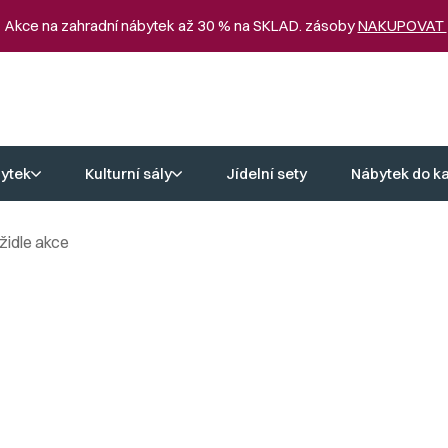
 Akce na zahradní nábytek až 30 % na SKLAD. zásoby
NAKUPOVAT
ytek
Kulturní sály
Jídelní sety
Nábytek do k
židle akce
ce
eny. Barové židle ve slevě vám přinášejí kvalitu i styl, aniž by zatíž
ořídit kvalitní barové židle v akci za výhodných podmínek.