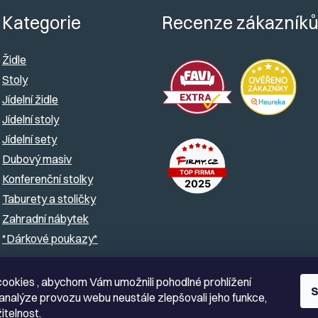
Kategorie
Recenze zákazník
Židle
Stoly
Jídelní židle
Jídelní stoly
Jídelní sety
Dubový masiv
Konferenční stolky
Taburety a stoličky
Zahradní nábytek
*Dárkové poukazy*
ookies , abychom Vám umožnili pohodlné prohlížení
S
analýze provozu webu neustále zlepšovali jeho funkce,
itelnost.