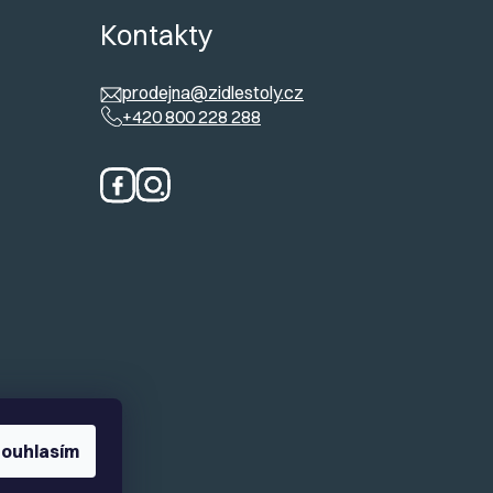
ů
Kontakty
prodejna@zidlestoly.cz
+420 800 228 288
ouhlasím