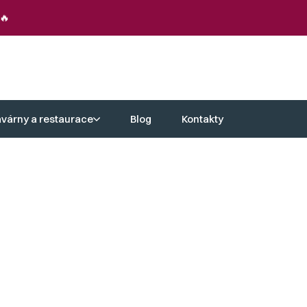
🔥
avárny a restaurace
Blog
Kontakty
ily váš rozpočet. Nepropásněte tuto