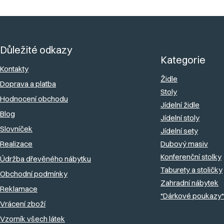
l
á
Z
d
á
a
Důležité odkazy
p
c
Kategorie
a
Kontakty
í
Židle
Doprava a platba
t
p
Stoly
Hodnocení obchodu
r
í
Jídelní židle
v
Blog
Jídelní stoly
k
Slovníček
Jídelní sety
y
Realizace
Dubový masiv
v
Konferenční stolky
Údržba dřevěného nábytku
ý
Taburety a stoličky
Obchodní podmínky
Zahradní nábytek
p
Reklamace
*Dárkové poukazy*
i
Vrácení zboží
s
Vzorník všech látek