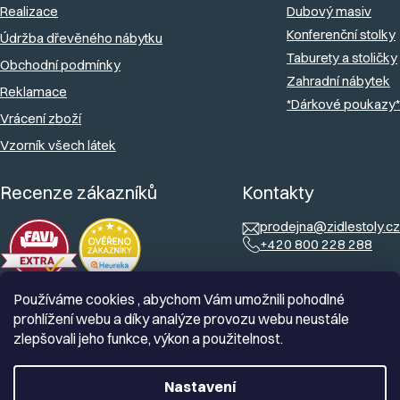
Realizace
Dubový masiv
Konferenční stolky
Údržba dřevěného nábytku
Taburety a stoličky
Obchodní podmínky
Zahradní nábytek
Reklamace
*Dárkové poukazy*
Vrácení zboží
Vzorník všech látek
Recenze zákazníků
Kontakty
prodejna@zidlestoly.cz
+420 800 228 288
Používáme cookies , abychom Vám umožnili pohodlné
prohlížení webu a díky analýze provozu webu neustále
zlepšovali jeho funkce, výkon a použitelnost.
Nastavení